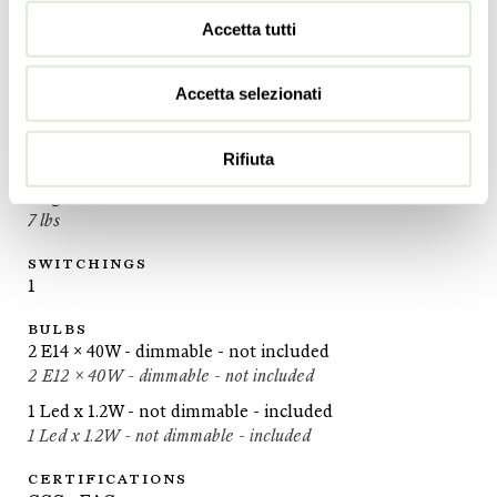
32
cm
Accetta tutti
12 ½
inc
DEPTH
Accetta selezionati
20
cm
8
inc
Rifiuta
WEIGHT
3
kg
7
lbs
SWITCHINGS
1
BULBS
2 E14 x 40W - dimmable - not included
2 E12 x 40W - dimmable - not included
1 Led x 1.2W - not dimmable - included
1 Led x 1.2W - not dimmable - included
CERTIFICATIONS