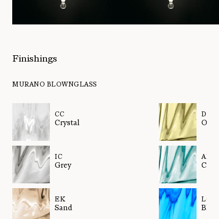
Finishings
MURANO BLOWNGLASS
CC
DK
Crystal
Oliv
IC
AK
Grey
Cade
EK
LQ
Sand
Blua