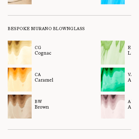
BESPOKE MURANO BLOWNGLASS
CG
EL
Cognac
Liqui
CA
VA
Caramel
Anta
BW
AM
Brown
Amet