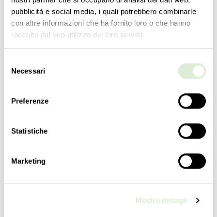
pubblicità e social media, i quali potrebbero combinarle
con altre informazioni che ha fornito loro o che hanno
raccolto dal suo utilizzo dei loro servizi.
Selezione
Necessari
del
consenso
5675-02
Preferenze
COLLECTION
Pandora
Statistiche
TYPOLOGY
Wall sconces
Marketing
HEIGHT
60
cm
23 ½
inc
Mostra dettagli
WIDTH