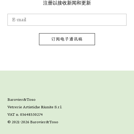
注册以接收新闻和更新
Barovier&Toso
Vetrerie Artistiche Riunite S.r.l.
VAT n. 03648350274
© 2021-2026 Barovier&Toso