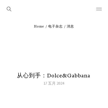
Home
电子杂志
消息
从
心
到
手
：
D
o
l
c
e
&
G
a
b
b
a
n
a
17 五月 2024