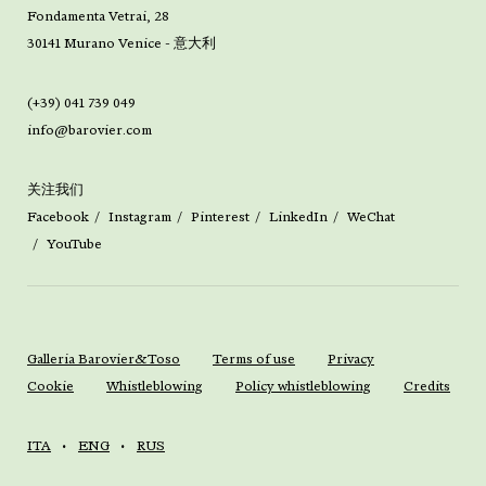
Fondamenta Vetrai, 28
30141 Murano Venice - 意大利
(+39) 041 739 049
info@barovier.com
关注我们
Facebook
Instagram
Pinterest
LinkedIn
WeChat
YouTube
Galleria Barovier&Toso
Terms of use
Privacy
Cookie
Whistleblowing
Policy whistleblowing
Credits
ITA
ENG
RUS