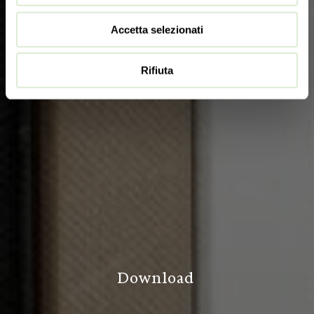
Accetta selezionati
Rifiuta
D
o
w
n
l
o
a
d