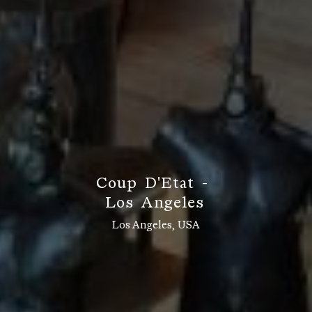
C
o
u
p
D
'
E
t
a
t
-
L
o
s
A
n
g
e
l
e
s
Los Angeles, USA