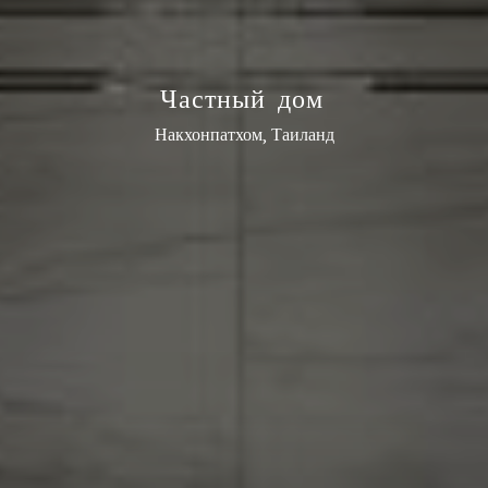
Ч
а
с
т
н
ы
й
д
о
м
Накхонпатхом, Таиланд