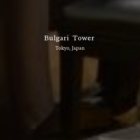
B
u
l
g
a
r
i
T
o
w
e
r
Tokyo, Japan