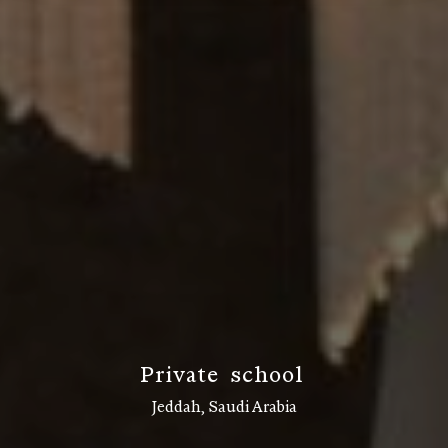
P
r
i
v
a
t
e
s
c
h
o
o
l
Jeddah, Saudi Arabia