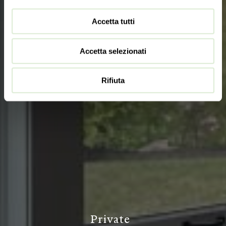
Accetta tutti
Accetta selezionati
Rifiuta
P
r
i
v
a
t
e