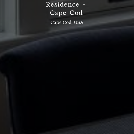
R
e
s
i
d
e
n
c
e
-
C
a
p
e
C
o
d
Cape Cod, USA