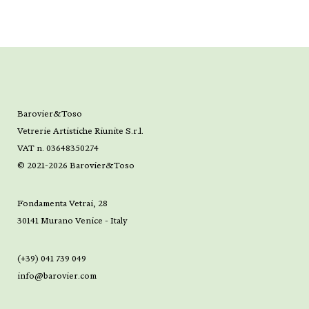
Barovier&Toso
Vetrerie Artistiche Riunite S.r.l.
VAT n. 03648350274
© 2021-2026 Barovier&Toso
Fondamenta Vetrai, 28
30141 Murano Venice - Italy
(+39) 041 739 049
info@barovier.com