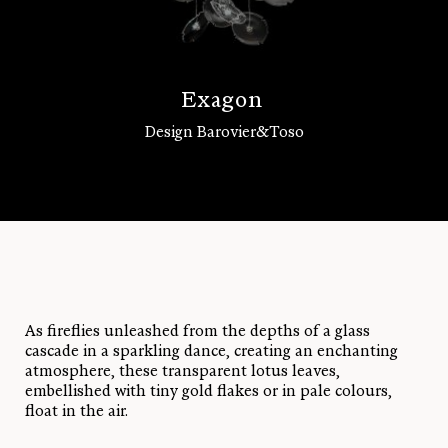
E
x
a
g
o
n
Design Barovier&Toso
Log in
As fireflies unleashed from the depths of a glass
cascade in a sparkling dance, creating an enchanting
atmosphere, these transparent lotus leaves,
embellished with tiny gold flakes or in pale colours,
float in the air.