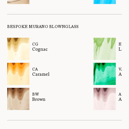
BESPOKE MURANO BLOWNGLASS
CG
EL
Cognac
Liqui
CA
VA
Caramel
Anta
BW
AM
Brown
Amet