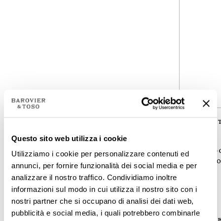
7125-00
7126-00
COLLECTION
COLLEC
Exagon
Exagon
Questo sito web utilizza i cookie
TYPOLOGY
TYPOLO
Utilizziamo i cookie per personalizzare contenuti ed
Suspension lamps
Suspensi
annunci, per fornire funzionalità dei social media e per
analizzare il nostro traffico. Condividiamo inoltre
HEIGHT
HEIGHT
informazioni sul modo in cui utilizza il nostro sito con i
130
cm
130
cm
51 ¼
inc
51 ¼
inc
nostri partner che si occupano di analisi dei dati web,
pubblicità e social media, i quali potrebbero combinarle
DIAMETER
DIAMET