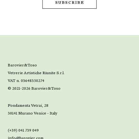
Barovier&Toso
Vetrerie Artistiche Riunite S.r.l.
VAT n. 03648350274
© 2021-2026 Barovier&Toso
Fondamenta Vetrai, 28
30141 Murano Venice - Italy
(+39) 041 739 049
info@barovier.com