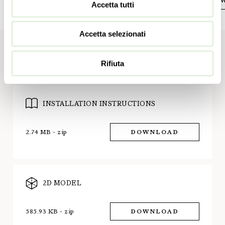
DOWNLOAD PDF
DO
Accetta tutti
Accetta selezionati
Download
Rifiuta
INSTALLATION INSTRUCTIONS
2.74 MB - zip
DOWNLOAD
2D MODEL
585.93 KB - zip
DOWNLOAD