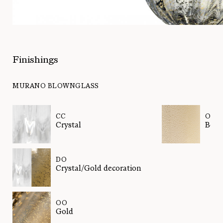
Finishings
MURANO BLOWNGLASS
CC
OB
Crystal
Beig
DO
Crystal/Gold decoration
OO
Gold