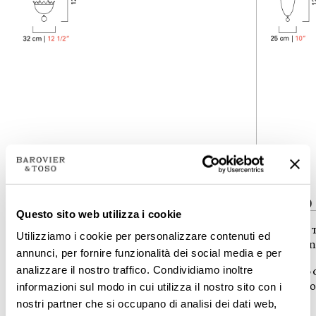
4428-00
4430-00
Questo sito web utilizza i cookie
COLLECTION
COLLEC
Utilizziamo i cookie per personalizzare contenuti ed
Fanali Veneziani
Fanali Ven
annunci, per fornire funzionalità dei social media e per
analizzare il nostro traffico. Condividiamo inoltre
TYPOLOGY
TYPOLO
Suspension lamps
Suspensi
informazioni sul modo in cui utilizza il nostro sito con i
nostri partner che si occupano di analisi dei dati web,
HEIGHT
HEIGHT