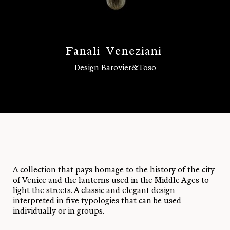
F
a
n
a
l
i
V
e
n
e
z
i
a
n
i
Design Barovier&Toso
Log in
A collection that pays homage to the history of the city
of Venice and the lanterns used in the Middle Ages to
light the streets. A classic and elegant design
interpreted in five typologies that can be used
individually or in groups.