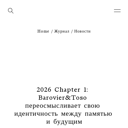
Home
Журнал
Новости
2
0
2
6
C
h
a
p
t
e
r
1
:
B
a
r
o
v
i
e
r
&
T
o
s
o
п
е
р
е
о
с
м
ы
с
л
и
в
а
е
т
с
в
о
ю
и
д
е
н
т
и
ч
н
о
с
т
ь
м
е
ж
д
у
п
а
м
я
т
ь
ю
и
б
у
д
у
щ
и
м