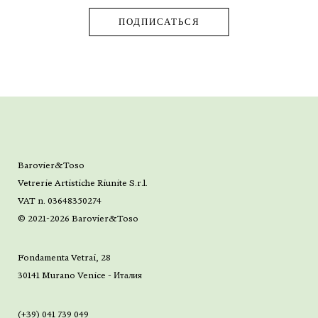
Barovier&Toso
Vetrerie Artistiche Riunite S.r.l.
VAT n. 03648350274
© 2021-2026 Barovier&Toso
Fondamenta Vetrai, 28
30141 Murano Venice - Италия
(+39) 041 739 049